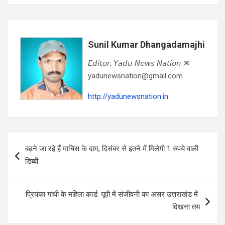
Sunil Kumar Dhangadamajhi
𝘌𝘥𝘪𝘵𝘰𝘳, 𝘠𝘢𝘥𝘶 𝘕𝘦𝘸𝘴 𝘕𝘢𝘵𝘪𝘰𝘯 ✉
yadunewsnation@gmail.com
http://yadunewsnation.in
Post
बढ़ने जा रहे हैं माचिस के दाम, दिसंबर से इतने में मिलेगी 1 रुपये वाली
navigation
डिब्बी
प्रियंका गांधी के महिला कार्ड: यूपी में संजीवनी का असर उत्तराखंड में ​
दिखना तय