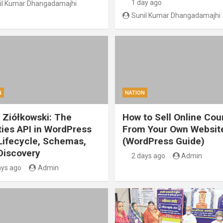
1 day ago
il Kumar Dhangadamajhi
Sunil Kumar Dhangadamajhi
N
NATION
 Ziółkowski: The
How to Sell Online Cou
ities API in WordPress
From Your Own Websit
 Lifecycle, Schemas,
(WordPress Guide)
Discovery
2 days ago
Admin
ays ago
Admin