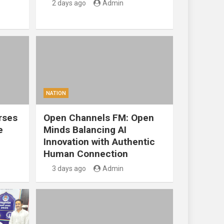
2 days ago
Admin
NATION
rses
Open Channels FM: Open
e
Minds Balancing AI
Innovation with Authentic
Human Connection
3 days ago
Admin