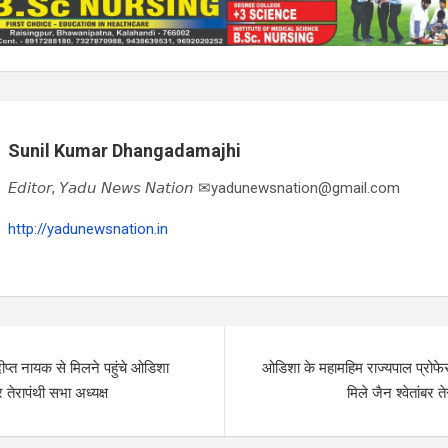
Sunil Kumar Dhangadamajhi
𝘌𝘥𝘪𝘵𝘰𝘳, 𝘠𝘢𝘥𝘶 𝘕𝘦𝘸𝘴 𝘕𝘢𝘵𝘪𝘰𝘯 ✉yadunewsnation@gmail.com
http://yadunewsnation.in
दीप्त नायक से मिलने पहुंचे ओडिशा
ओडिशा के महामहिम राज्यपाल प्रोफ
बर तेरापंथी सभा अध्यक्ष
मिले जैन श्वेतांबर त