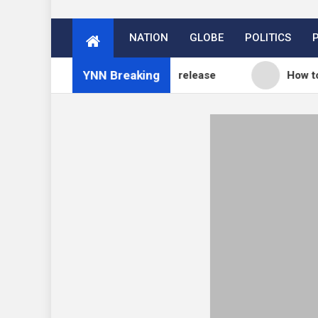
NATION
GLOBE
POLITICS
YNN Breaking
 blog: WordPress 7.0.3 release
How to Price You