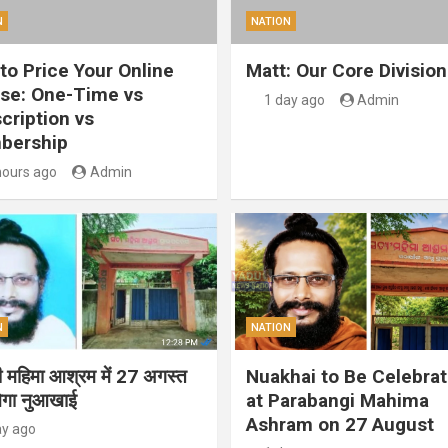
N
NATION
to Price Your Online
Matt: Our Core Division
se: One-Time vs
1 day ago
Admin
cription vs
bership
hours ago
Admin
N
NATION
गी महिमा आश्रम में 27 अगस्त
Nuakhai to Be Celebra
ेगा नुआखाई
at Parabangi Mahima
Ashram on 27 August
ay ago