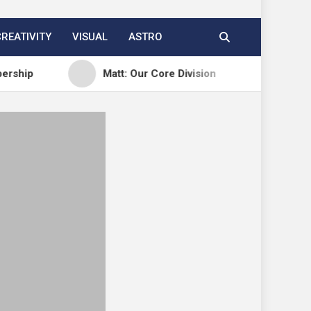
CREATIVITY
VISUAL
ASTRO
Matt: Our Core Division
Open Channels F