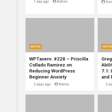
1 day ago
Admin
Sun
NATION
NATIO
WPTavern: #228 – Priscilla
Greg
Collado Ramirez on
Abil
Reducing WordPress
7.1:
Beginner Anxiety
and 
2 days ago
Admin
2 d