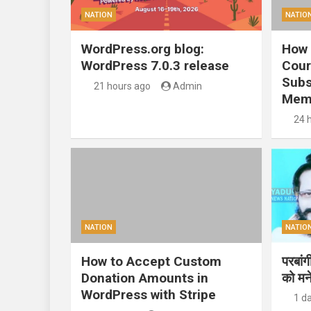
NATION
NATIO
WordPress.org blog:
How 
WordPress 7.0.3 release
Cour
Subs
21 hours ago
Admin
Mem
24 
NATION
NATIO
How to Accept Custom
परबां
Donation Amounts in
को मन
WordPress with Stripe
1 d