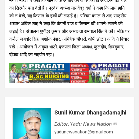
मनीष भारती ने कहा कि सामाजिक आधार की जानकारी ही आंदोलन को विश्व
का सिरमौर बना देती है। प्रदेश अध्यक्ष मानवेंद्र वर्मा ने कहा कि लाभ हानि
को न देखे, यह किसान के हकों की लड़ाई है। पश्चिम बंगाल से आए राष्ट्रीय
अध्यक्ष अविक शाह ने कहा कि कंपनी राज व किसान की आमने-सामने की
लड़ाई है। संचालन पुष्पेंद्र कुमार और अध्यक्षता रामपाल सिंह ने की। मौके पर
कर्नल जयवीर सिंह, अशोक पंवार, अभिषेक चौधरी, ओपी छोटन आदि ने विचार
रखे। आयोजन में अंकुल भाटी, बृजपाल जिला अध्यक्ष, कुलदीप, शिवकुमार,
दीपक आदि का सहयोग रहा।
Sunil Kumar Dhangadamajhi
𝘌𝘥𝘪𝘵𝘰𝘳, 𝘠𝘢𝘥𝘶 𝘕𝘦𝘸𝘴 𝘕𝘢𝘵𝘪𝘰𝘯 ✉
yadunewsnation@gmail.com