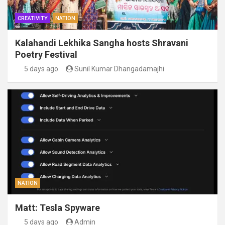
CREATIVITY
NATION
Kalahandi Lekhika Sangha hosts Shravani
Poetry Festival
5 days ago
Sunil Kumar Dhangadamajhi
NATION
Matt: Tesla Spyware
5 days ago
Admin