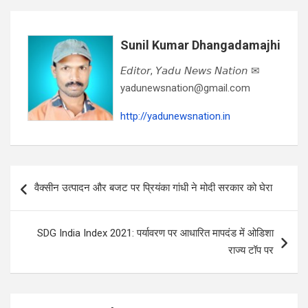
Sunil Kumar Dhangadamajhi
𝘌𝘥𝘪𝘵𝘰𝘳, 𝘠𝘢𝘥𝘶 𝘕𝘦𝘸𝘴 𝘕𝘢𝘵𝘪𝘰𝘯 ✉
yadunewsnation@gmail.com
http://yadunewsnation.in
Post
वैक्सीन उत्पादन और बजट पर प्रियंका गांधी ने मोदी सरकार को घेरा
navigation
SDG India Index 2021: पर्यावरण पर आधारित मापदंड में ओडिशा
राज्य टॉप पर