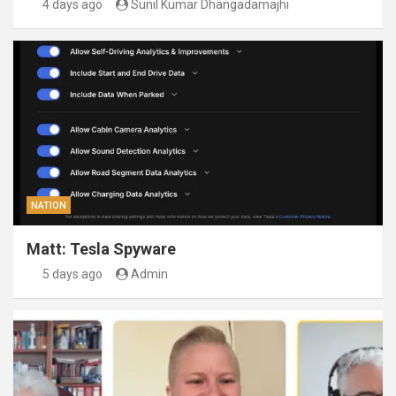
4 days ago
Sunil Kumar Dhangadamajhi
NATION
Matt: Tesla Spyware
5 days ago
Admin