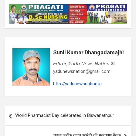
Sunil Kumar Dhangadamajhi
𝘌𝘥𝘪𝘵𝘰𝘳, 𝘠𝘢𝘥𝘶 𝘕𝘦𝘸𝘴 𝘕𝘢𝘵𝘪𝘰𝘯 ✉
yadunewsnation@gmail.com
http://yadunewsnation.in
Post
World Pharmacist Day celebrated in Biswanathpur
navigation
नरला ब्लॉक यादव समिति की महत्वपूर्ण बैठक