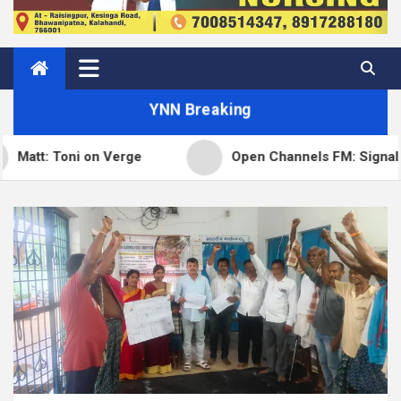
YNN Breaking
ni on Verge
Open Channels FM: Signal – Issue 19