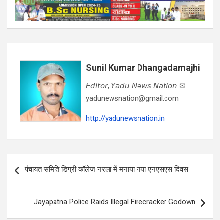
Sunil Kumar Dhangadamajhi
𝘌𝘥𝘪𝘵𝘰𝘳, 𝘠𝘢𝘥𝘶 𝘕𝘦𝘸𝘴 𝘕𝘢𝘵𝘪𝘰𝘯 ✉
yadunewsnation@gmail.com
http://yadunewsnation.in
Post
पंचायत समिति डिग्री कॉलेज नरला में मनाया गया एनएसएस दिवस
navigation
Jayapatna Police Raids Illegal Firecracker Godown