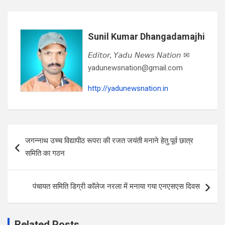
Sunil Kumar Dhangadamajhi
𝘌𝘥𝘪𝘵𝘰𝘳, 𝘠𝘢𝘥𝘶 𝘕𝘦𝘸𝘴 𝘕𝘢𝘵𝘪𝘰𝘯 ✉
yadunewsnation@gmail.com
http://yadunewsnation.in
Post
जगन्नाथ उच्च विद्यापीठ रूपरा की रजत जयंती मनाने हेतु पूर्व छात्र
navigation
समिति का गठन
पंचायत समिति डिग्री कॉलेज नरला में मनाया गया एनएसएस दिवस
Related Posts