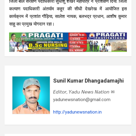
जिला बाल संरक्षण पदाधिकारी सुधांशु शेखर महापात्र ने प्रशिक्षण दिया. जिला
कल्याण पदाधिकारी अंतर्याम कहूर की सीधी देखरेख में आयोजित इस
कार्यक्रम में प्रशांत गौड़िया, सालेश नायक, बलभद्र प्रधान, आशीष कुमार
साहू का प्रमुख योगदान रहा।
Sunil Kumar Dhangadamajhi
𝘌𝘥𝘪𝘵𝘰𝘳, 𝘠𝘢𝘥𝘶 𝘕𝘦𝘸𝘴 𝘕𝘢𝘵𝘪𝘰𝘯 ✉
yadunewsnation@gmail.com
http://yadunewsnation.in