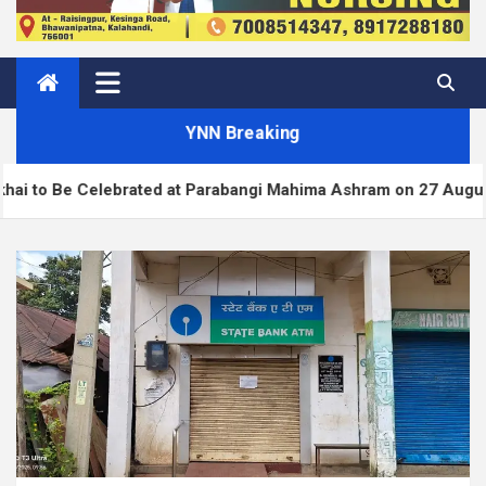
YNN Breaking
lebrated at Parabangi Mahima Ashram on 27 August