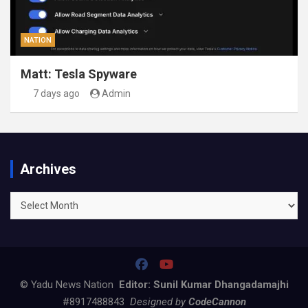
NATION
Matt: Tesla Spyware
7 days ago
Admin
Archives
Archives
© Yadu News Nation
Editor: Sunil Kumar Dhangadamajhi
#8917488843
Designed by
CodeCannon