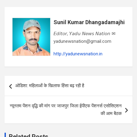
Sunil Kumar Dhangadamajhi
𝘌𝘥𝘪𝘵𝘰𝘳, 𝘠𝘢𝘥𝘶 𝘕𝘦𝘸𝘴 𝘕𝘢𝘵𝘪𝘰𝘯 ✉
yadunewsnation@gmail.com
http://yadunewsnation.in
Post
ओडिशा: महिलाओं के खिलाफ हिंसा बढ़ रही है
navigation
न्यूनतम पेंशन वृद्धि की मांग पर जाजपुर जिला ईपीएफ पेंशनर्स एसोसिएशन
की आम बैठक
Related Posts