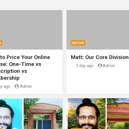
N
NATION
to Price Your Online
Matt: Our Core Division
se: One-Time vs
1 day ago
Admin
cription vs
bership
ay ago
Admin