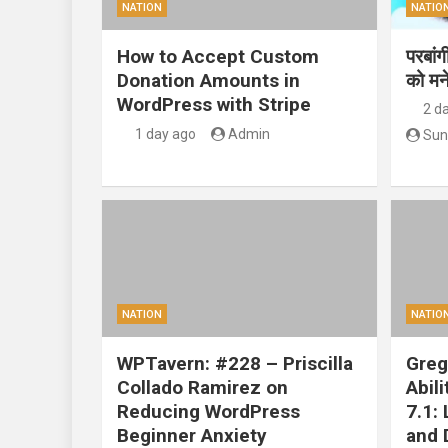
NATION
NATIO
How to Accept Custom
परबां
Donation Amounts in
को मन
WordPress with Stripe
2 d
1 day ago
Admin
Sun
NATION
NATIO
WPTavern: #228 – Priscilla
Greg
Collado Ramirez on
Abil
Reducing WordPress
7.1:
Beginner Anxiety
and 