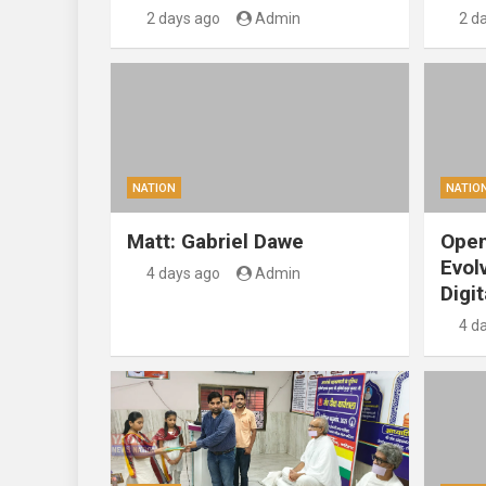
2 days ago
Admin
2 d
NATION
NATIO
Matt: Gabriel Dawe
Open
Evol
4 days ago
Admin
Digit
4 d