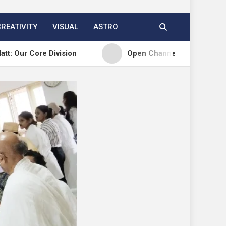
CREATIVITY
VISUAL
ASTRO
 Division
Open Channels FM: Creative Insights an