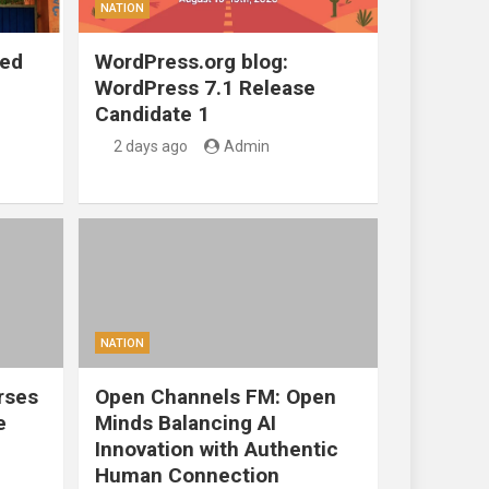
NATION
ted
WordPress.org blog:
WordPress 7.1 Release
Candidate 1
2 days ago
Admin
NATION
rses
Open Channels FM: Open
e
Minds Balancing AI
Innovation with Authentic
Human Connection