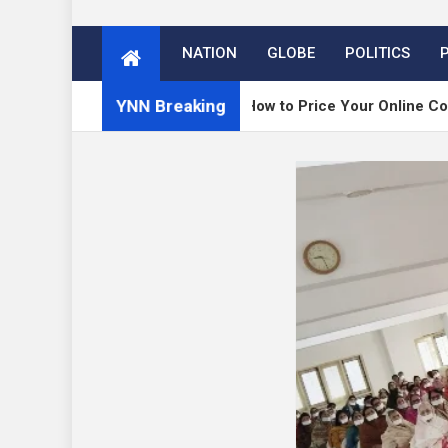
NATION
GLOBE
POLITICS
YNN Breaking
release
How to Price Your Online Course: One-Ti