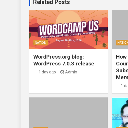
Related Posts
NATION
NATIO
WordPress.org blog:
How 
WordPress 7.0.3 release
Cour
Subs
1 day ago
Admin
Mem
1 d