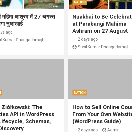
N
NATION
गी महिमा आश्रम में 27 अगस्त
Nuakhai to Be Celebra
ेगा नुआखाई
at Parabangi Mahima
Ashram on 27 August
ays ago
2 days ago
il Kumar Dhangadamajhi
Sunil Kumar Dhangadamajhi
N
NATION
 Ziółkowski: The
How to Sell Online Cou
ities API in WordPress
From Your Own Websit
 Lifecycle, Schemas,
(WordPress Guide)
Discovery
2 days ago
Admin