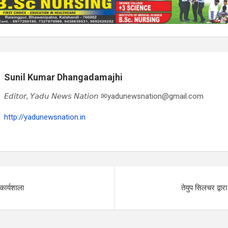
Sunil Kumar Dhangadamajhi
𝘌𝘥𝘪𝘵𝘰𝘳, 𝘠𝘢𝘥𝘶 𝘕𝘦𝘸𝘴 𝘕𝘢𝘵𝘪𝘰𝘯 ✉yadunewsnation@gmail.com
http://yadunewsnation.in
 कार्यशाला
तेयुप सिलचर द्वारा