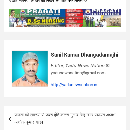
है और समस्या के हल को लेकर लगातार प्रयासरत हैं/
Sunil Kumar Dhangadamajhi
𝘌𝘥𝘪𝘵𝘰𝘳, 𝘠𝘢𝘥𝘶 𝘕𝘦𝘸𝘴 𝘕𝘢𝘵𝘪𝘰𝘯 ✉
yadunewsnation@gmail.com
http://yadunewsnation.in
Post
जनता की समस्या से रुबरु होते कटरा गुलाब सिंह नगर पंचायत अध्यक्ष
navigation
अशोक कुमार यादव