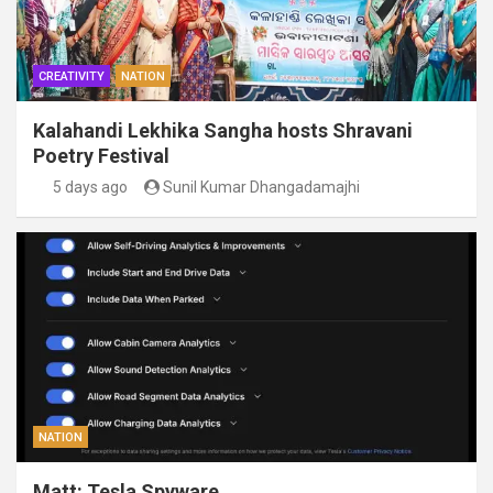
CREATIVITY
NATION
Kalahandi Lekhika Sangha hosts Shravani
Poetry Festival
5 days ago
Sunil Kumar Dhangadamajhi
NATION
Matt: Tesla Spyware