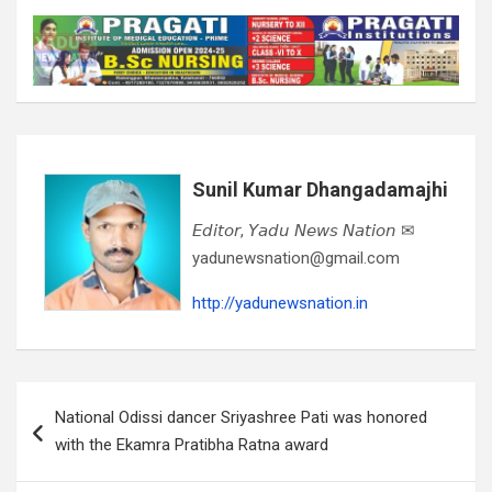
Sunil Kumar Dhangadamajhi
𝘌𝘥𝘪𝘵𝘰𝘳, 𝘠𝘢𝘥𝘶 𝘕𝘦𝘸𝘴 𝘕𝘢𝘵𝘪𝘰𝘯 ✉
yadunewsnation@gmail.com
http://yadunewsnation.in
Post
National Odissi dancer Sriyashree Pati was honored
navigation
with the Ekamra Pratibha Ratna award