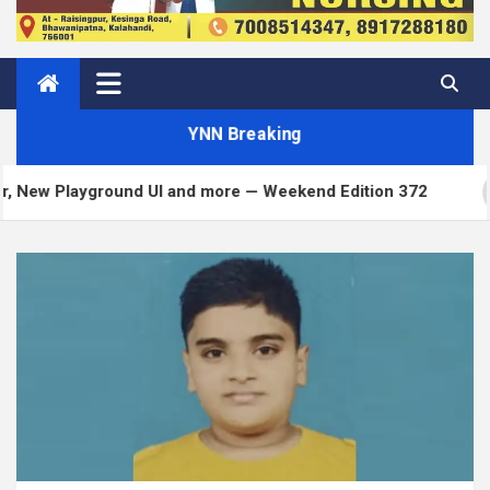
YNN Breaking
yground UI and more — Weekend Edition 372
Matt: