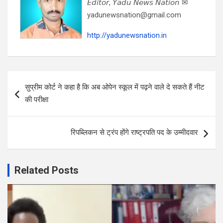
𝘌𝘥𝘪𝘵𝘰𝘳, 𝘠𝘢𝘥𝘶 𝘕𝘦𝘸𝘴 𝘕𝘢𝘵𝘪𝘰𝘯 ✉
yadunewsnation@gmail.com
http://yadunewsnation.in
Post
सुप्रीम कोर्ट ने कहा है कि अब ओपेन स्कूल में पढ़ने वाले दे सकते हैं नीट
navigation
की परीक्षा
रिपब्लिकन से ट्रंप होंगे राष्ट्रपति पद के उम्मीदवार
Related Posts