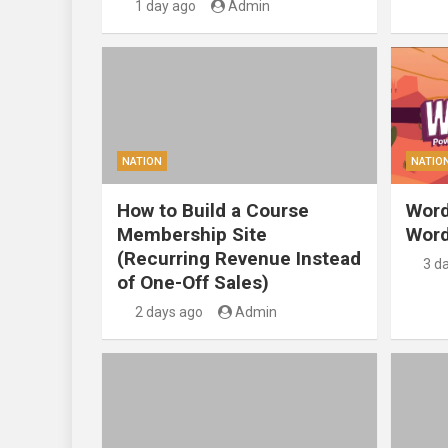
1 day ago
Admin
NATION
NATIO
How to Build a Course
Word
Membership Site
Word
(Recurring Revenue Instead
3 d
of One-Off Sales)
2 days ago
Admin