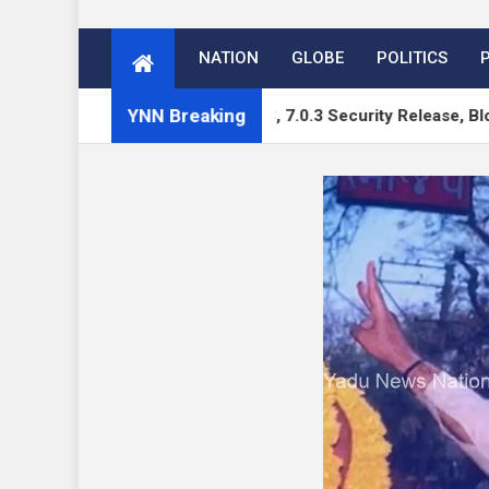
NATION
GLOBE
POLITICS
YNN Breaking
es: WordPress 7.1 RC, 7.0.3 Security Release, Block Runner,