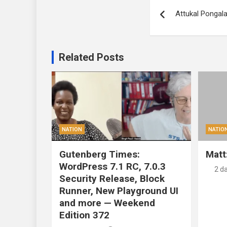
Post
Attukal Pongala 2
navigation
Related Posts
NATION
NATIO
Gutenberg Times:
Matt
WordPress 7.1 RC, 7.0.3
2 d
Security Release, Block
Runner, New Playground UI
and more — Weekend
Edition 372