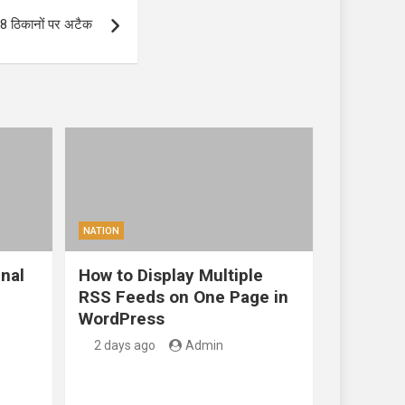
े 18 ठिकानों पर अटैक
NATION
nal
How to Display Multiple
RSS Feeds on One Page in
WordPress
2 days ago
Admin