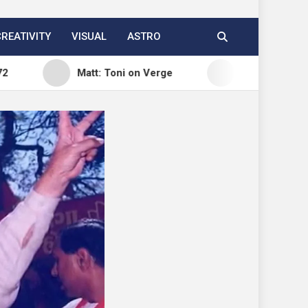
CREATIVITY
VISUAL
ASTRO
Matt: Toni on Verge
Open Channels FM: Signal 