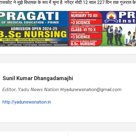
ोट ने मुझे विधायक के रूप में चुना है. नरेंद्र मोदी 12 साल 227 दिन तक गुजरात के मु
Sunil Kumar Dhangadamajhi
𝘌𝘥𝘪𝘵𝘰𝘳, 𝘠𝘢𝘥𝘶 𝘕𝘦𝘸𝘴 𝘕𝘢𝘵𝘪𝘰𝘯 ✉yadunewsnation@gmail.com
http://yadunewsnation.in