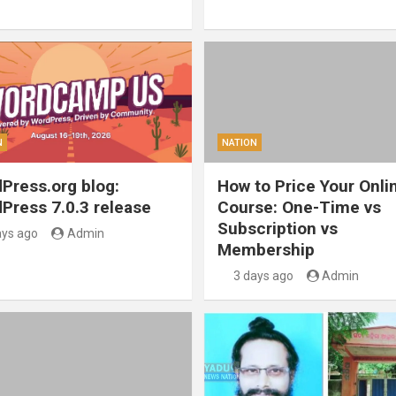
N
NATION
Press.org blog:
How to Price Your Onli
Press 7.0.3 release
Course: One-Time vs
Subscription vs
ays ago
Admin
Membership
3 days ago
Admin