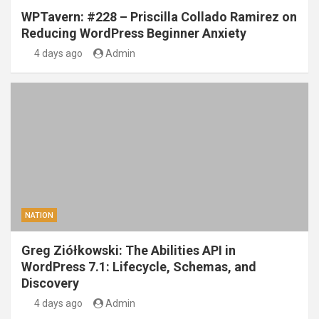
WPTavern: #228 – Priscilla Collado Ramirez on
Reducing WordPress Beginner Anxiety
4 days ago
Admin
NATION
Greg Ziółkowski: The Abilities API in
WordPress 7.1: Lifecycle, Schemas, and
Discovery
4 days ago
Admin