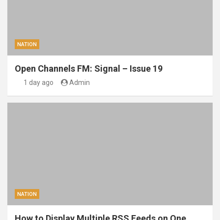
NATION
Open Channels FM: Signal – Issue 19
1 day ago
Admin
NATION
How to Display Multiple RSS Feeds on One