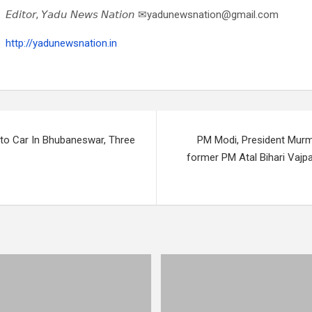
𝘌𝘥𝘪𝘵𝘰𝘳, 𝘠𝘢𝘥𝘶 𝘕𝘦𝘸𝘴 𝘕𝘢𝘵𝘪𝘰𝘯 ✉yadunewsnation@gmail.com
http://yadunewsnation.in
nto Car In Bhubaneswar, Three
PM Modi, President Murmu
former PM Atal Bihari Vajpa