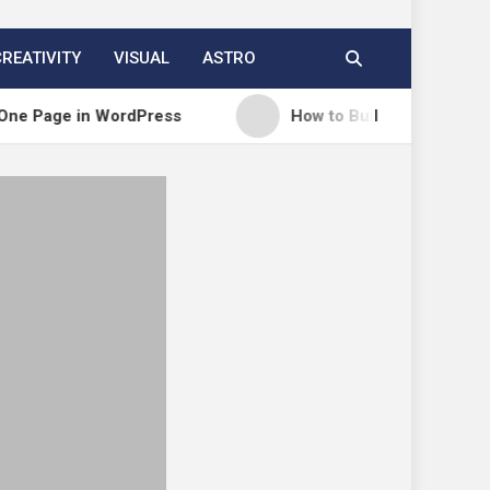
CREATIVITY
VISUAL
ASTRO
 in WordPress
How to Build a Course Membership 