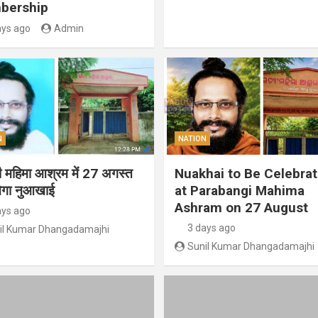
bership
ays ago
Admin
N
NATION
गी महिमा आश्रम में 27 अगस्त
Nuakhai to Be Celebra
ेगा नुआखाई
at Parabangi Mahima
Ashram on 27 August
ays ago
3 days ago
il Kumar Dhangadamajhi
Sunil Kumar Dhangadamajhi