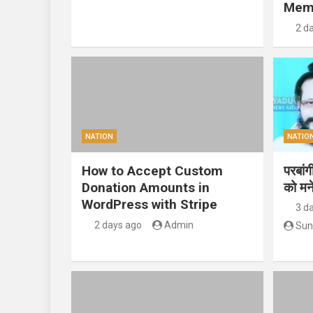
Mem
2 d
NATION
NATIO
How to Accept Custom
परबां
Donation Amounts in
को मन
WordPress with Stripe
3 d
2 days ago
Admin
Sun