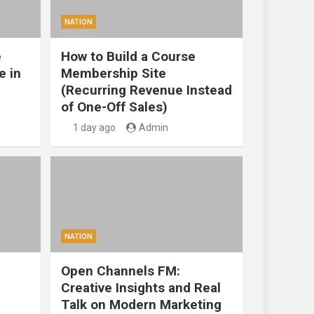
NATION
e
How to Build a Course
e in
Membership Site
(Recurring Revenue Instead
of One-Off Sales)
1 day ago
Admin
NATION
Open Channels FM:
Creative Insights and Real
Talk on Modern Marketing