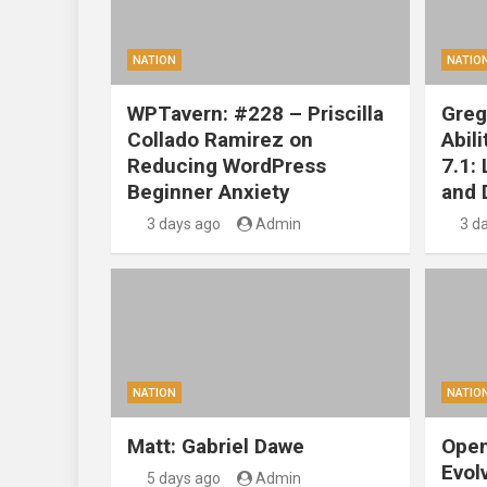
NATION
NATIO
WPTavern: #228 – Priscilla
Greg
Collado Ramirez on
Abil
Reducing WordPress
7.1:
Beginner Anxiety
and 
3 days ago
Admin
3 d
NATION
NATIO
Matt: Gabriel Dawe
Open
Evol
5 days ago
Admin