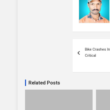
Post
Bike Crashes I
navigation
Critical
Related Posts