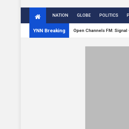
NATION
GLOBE
POLITICS
YNN Breaking
oni on Verge
Open Channels FM: Signal – Issue 1