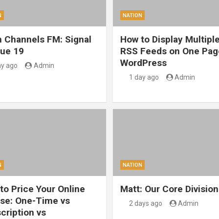
N
NATION
 Channels FM: Signal
How to Display Multipl
sue 19
RSS Feeds on One Pag
WordPress
ay ago
Admin
1 day ago
Admin
N
NATION
to Price Your Online
Matt: Our Core Division
se: One-Time vs
2 days ago
Admin
cription vs