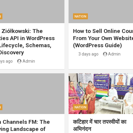
N
NATION
 Ziółkowski: The
How to Sell Online Cou
ities API in WordPress
From Your Own Websit
 Lifecycle, Schemas,
(WordPress Guide)
Discovery
3 days ago
Admin
ays ago
Admin
N
NATION
 Channels FM: The
कटिहार में चार तपस्वीयों का
ving Landscape of
अभिनंदन