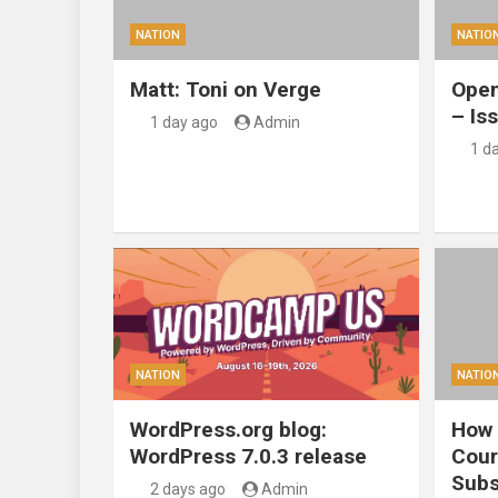
NATION
NATIO
Matt: Toni on Verge
Open
– Is
1 day ago
Admin
1 d
NATION
NATIO
WordPress.org blog:
How 
WordPress 7.0.3 release
Cour
Subs
2 days ago
Admin