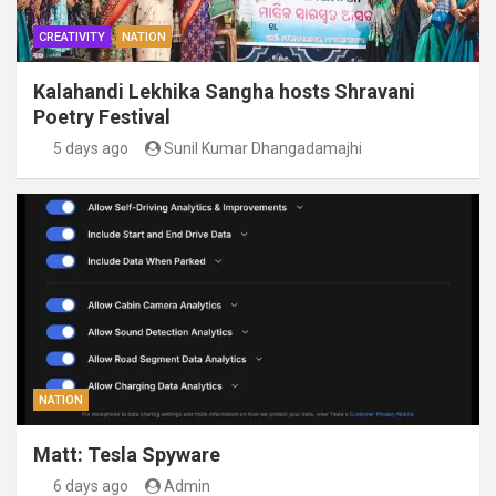
CREATIVITY
NATION
Kalahandi Lekhika Sangha hosts Shravani
Poetry Festival
5 days ago
Sunil Kumar Dhangadamajhi
NATION
Matt: Tesla Spyware
6 days ago
Admin