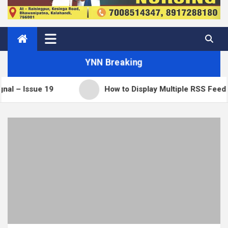
YNN Breaking
e 19
How to Display Multiple RSS Feeds on One P