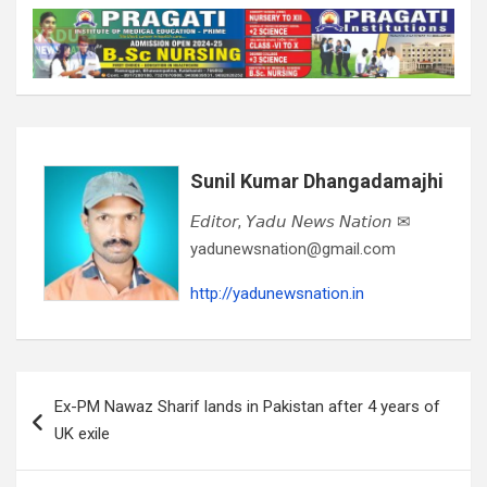
Sunil Kumar Dhangadamajhi
𝘌𝘥𝘪𝘵𝘰𝘳, 𝘠𝘢𝘥𝘶 𝘕𝘦𝘸𝘴 𝘕𝘢𝘵𝘪𝘰𝘯 ✉
yadunewsnation@gmail.com
http://yadunewsnation.in
Post
Ex-PM Nawaz Sharif lands in Pakistan after 4 years of
navigation
UK exile