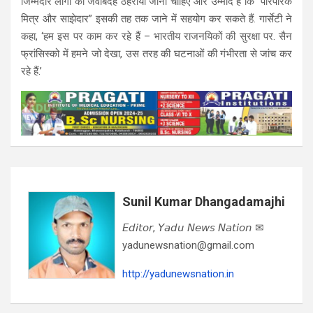
जिम्मेदार लोगों को जवाबदेह ठहराया जाना चाहिए और उम्मीद है कि “पारंपरिक
मित्र और साझेदार” इसकी तह तक जाने में सहयोग कर सकते हैं. गार्सेटी ने
कहा, ‘हम इस पर काम कर रहे हैं – भारतीय राजनयिकों की सुरक्षा पर. सैन
फ्रांसिस्को में हमने जो देखा, उस तरह की घटनाओं की गंभीरता से जांच कर
रहे हैं.’
Sunil Kumar Dhangadamajhi
𝘌𝘥𝘪𝘵𝘰𝘳, 𝘠𝘢𝘥𝘶 𝘕𝘦𝘸𝘴 𝘕𝘢𝘵𝘪𝘰𝘯 ✉
yadunewsnation@gmail.com
http://yadunewsnation.in