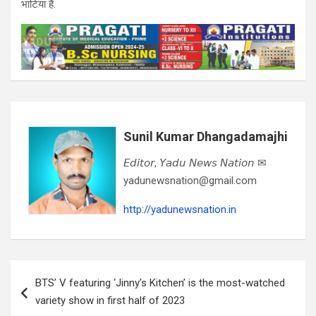
भाटिया हैं.
Sunil Kumar Dhangadamajhi
𝘌𝘥𝘪𝘵𝘰𝘳, 𝘠𝘢𝘥𝘶 𝘕𝘦𝘸𝘴 𝘕𝘢𝘵𝘪𝘰𝘯 ✉
yadunewsnation@gmail.com
http://yadunewsnation.in
Post
BTS’ V featuring ‘Jinny’s Kitchen’ is the most-watched
navigation
variety show in first half of 2023