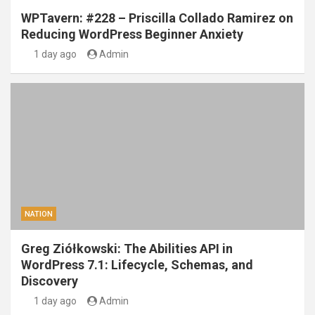
WPTavern: #228 – Priscilla Collado Ramirez on
Reducing WordPress Beginner Anxiety
1 day ago
Admin
NATION
Greg Ziółkowski: The Abilities API in
WordPress 7.1: Lifecycle, Schemas, and
Discovery
1 day ago
Admin