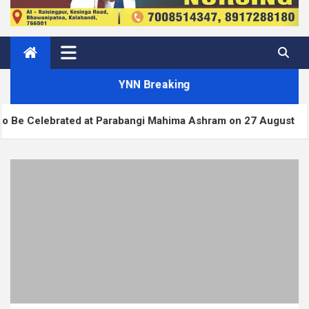
YNN Breaking
ed at Parabangi Mahima Ashram on 27 August
Wor