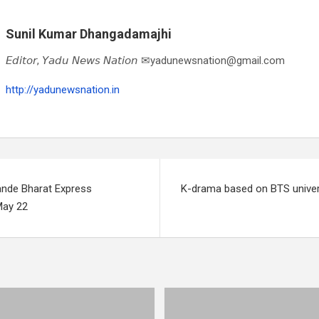
Sunil Kumar Dhangadamajhi
𝘌𝘥𝘪𝘵𝘰𝘳, 𝘠𝘢𝘥𝘶 𝘕𝘦𝘸𝘴 𝘕𝘢𝘵𝘪𝘰𝘯 ✉yadunewsnation@gmail.com
http://yadunewsnation.in
nde Bharat Express
K-drama based on BTS univer
May 22