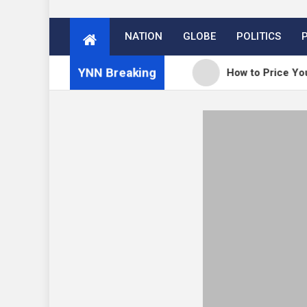
NATION
GLOBE
POLITICS
YNN Breaking
rdPress 7.0.3 release
How to Price Your Online