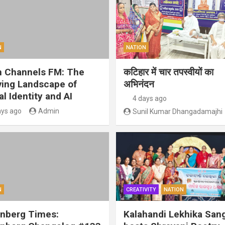
N
NATION
 Channels FM: The
कटिहार में चार तपस्वीयों का
ving Landscape of
अभिनंदन
al Identity and AI
4 days ago
ays ago
Admin
Sunil Kumar Dhangadamajhi
N
CREATIVITY
NATION
nberg Times:
Kalahandi Lekhika San