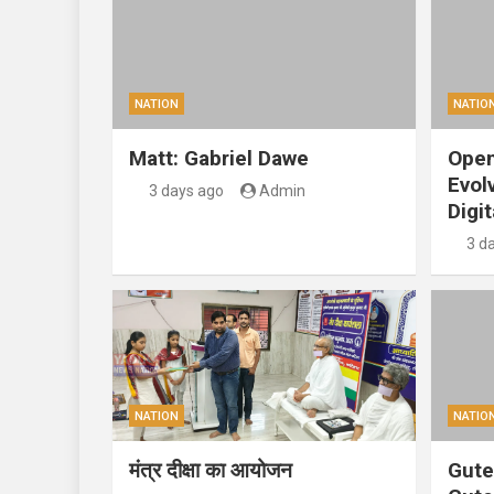
NATION
NATIO
Matt: Gabriel Dawe
Open
Evol
3 days ago
Admin
Digit
3 d
NATION
NATIO
मंत्र दीक्षा का आयोजन
Gute