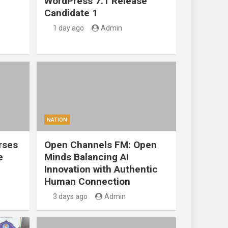
WordPress 7.1 Release
Candidate 1
1 day ago
Admin
NATION
rses
Open Channels FM: Open
e
Minds Balancing AI
Innovation with Authentic
Human Connection
3 days ago
Admin