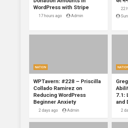
Donation Amounts in
को मन
WordPress with Stripe
22 
17 hours ago
Admin
Sun
NATION
NATIO
WPTavern: #228 – Priscilla
Greg
Collado Ramirez on
Abil
Reducing WordPress
7.1:
Beginner Anxiety
and 
2 days ago
Admin
2 d