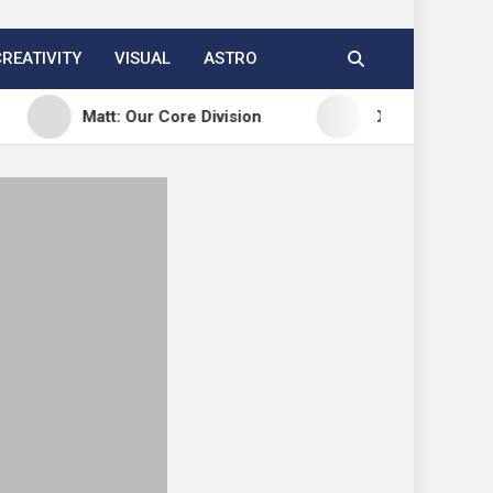
CREATIVITY
VISUAL
ASTRO
Matt: Our Core Division
Open Channels FM: Creati