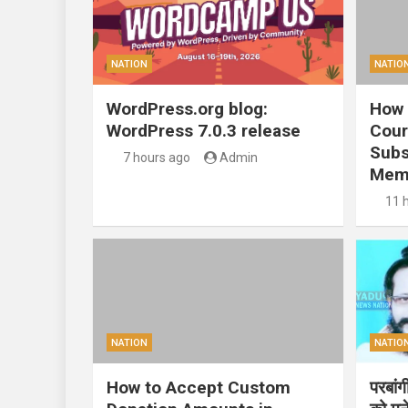
NATION
NATIO
WordPress.org blog:
How 
WordPress 7.0.3 release
Cour
Subs
7 hours ago
Admin
Mem
11 
NATION
NATIO
How to Accept Custom
परबां