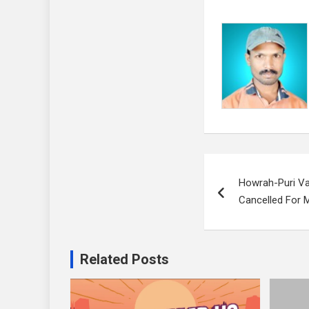
Post
Howrah-Puri Va
navigation
Cancelled For 
Related Posts