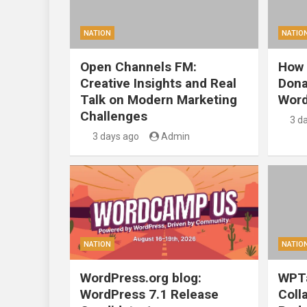
NATION
NATIO
Open Channels FM:
How 
Creative Insights and Real
Dona
Talk on Modern Marketing
Word
Challenges
3 d
3 days ago
Admin
NATION
NATIO
WordPress.org blog:
WPTa
WordPress 7.1 Release
Coll