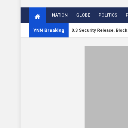
NATION
GLOBE
POLITICS
YNN Breaking
s: WordPress 7.1 RC, 7.0.3 Security Release, Block Runner, 