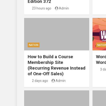
Edition 372
23 hours ago
Admin
NATION
NATIO
How to Build a Course
Word
Membership Site
Word
(Recurring Revenue Instead
3 d
of One-Off Sales)
2 days ago
Admin