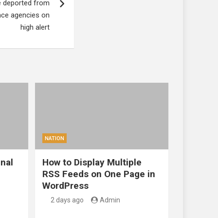
 be deported from
ence agencies on
high alert
NATION
nal
How to Display Multiple
RSS Feeds on One Page in
WordPress
2 days ago
Admin