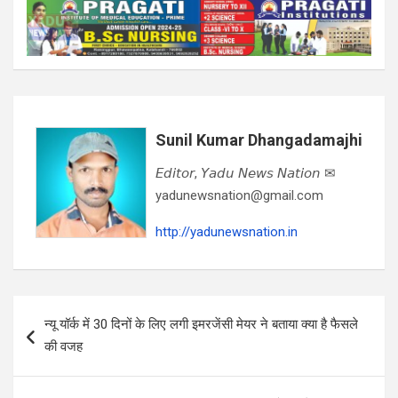
Sunil Kumar Dhangadamajhi
𝘌𝘥𝘪𝘵𝘰𝘳, 𝘠𝘢𝘥𝘶 𝘕𝘦𝘸𝘴 𝘕𝘢𝘵𝘪𝘰𝘯 ✉
yadunewsnation@gmail.com
http://yadunewsnation.in
Post
न्यू यॉर्क में 30 दिनों के लिए लगी इमरजेंसी मेयर ने बताया क्या है फैसले
navigation
की वजह