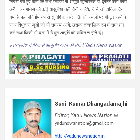
निर्देश देते हुए कहा कि सभी फीडरों से आपूर्ति सुनिश्चित हो, इसके लिये कार्य
करें। जनमानस को कोई असुविधा नही होनी चाहिये, जिसे जो दायित्व दिया
गया है, वह अनिर्वाय रुप से सुनिश्चित करे। तैनाती स्थलों पर मौजूद रहने के
साथ विधुत से जुडी जो भी समस्या आये, उसका तत्कालिक रुप में समाधान
करें तथा किसी भी दशा में विधुत आपूर्ति को बाधित न होने दें।
उत्तरप्रदेश देवरिया से आशुतोष यादव की रिपोर्ट Yadu News Nation
Sunil Kumar Dhangadamajhi
𝘌𝘥𝘪𝘵𝘰𝘳, 𝘠𝘢𝘥𝘶 𝘕𝘦𝘸𝘴 𝘕𝘢𝘵𝘪𝘰𝘯 ✉
yadunewsnation@gmail.com
http://yadunewsnation.in