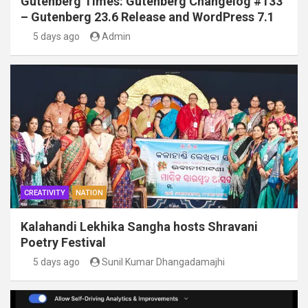
Gutenberg Times: Gutenberg Changelog #133
– Gutenberg 23.6 Release and WordPress 7.1
5 days ago
Admin
CREATIVITY
NATION
Kalahandi Lekhika Sangha hosts Shravani
Poetry Festival
5 days ago
Sunil Kumar Dhangadamajhi