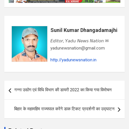
Sunil Kumar Dhangadamajhi
𝘌𝘥𝘪𝘵𝘰𝘳, 𝘠𝘢𝘥𝘶 𝘕𝘦𝘸𝘴 𝘕𝘢𝘵𝘪𝘰𝘯 ✉
yadunewsnation@gmail.com
http://yadunewsnation.in
Post
गन्ना उद्योग एवं विधि विभाग की डायरी 2022 का किया गया विमोचन
navigation
बिहार के महामहिम राज्यपाल करेंगे डाक टिकट प्रदर्शनी का उद्घाटन