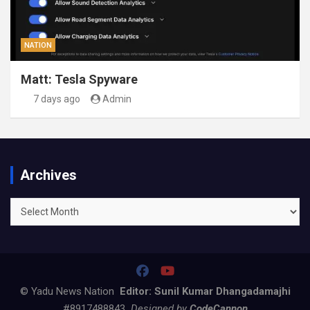
NATION
Matt: Tesla Spyware
7 days ago
Admin
Archives
Archives
© Yadu News Nation
Editor: Sunil Kumar Dhangadamajhi
#8917488843
Designed by
CodeCannon