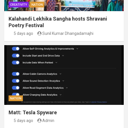
CREATIVITY
NATION
Kalahandi Lekhika Sangha hosts Shravani
Poetry Festival
5 days ago
Sunil Kumar Dhangadamajhi
NATION
Matt: Tesla Spyware
5 days ago
Admin