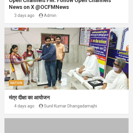
Open Channels FM: Follow Open Channels
News on X @OCFMNews
3 days ago
Admin
NATION
मंत्र दीक्षा का आयोजन
4 days ago
Sunil Kumar Dhangadamajhi