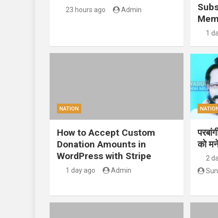
Subs
23 hours ago
Admin
Mem
1 d
NATION
NATIO
How to Accept Custom
परबां
Donation Amounts in
को मन
WordPress with Stripe
2 d
1 day ago
Admin
Sun