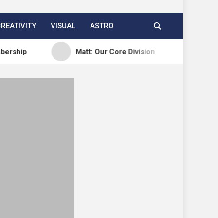
CREATIVITY
VISUAL
ASTRO
Matt: Our Core Division
Open Channel