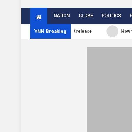
NATION
GLOBE
POLITICS
YNN Breaking
org blog: WordPress 7.0.3 release
How to Price 