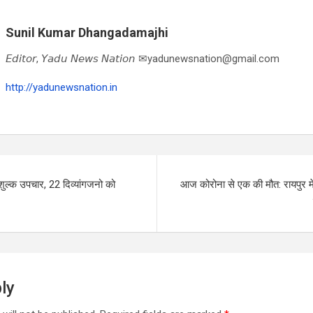
Sunil Kumar Dhangadamajhi
𝘌𝘥𝘪𝘵𝘰𝘳, 𝘠𝘢𝘥𝘶 𝘕𝘦𝘸𝘴 𝘕𝘢𝘵𝘪𝘰𝘯 ✉yadunewsnation@gmail.com
http://yadunewsnation.in
ुल्क उपचार, 22 दिव्यांगजनो को
आज कोरोना से एक की मौत: रायपुर मे
ly