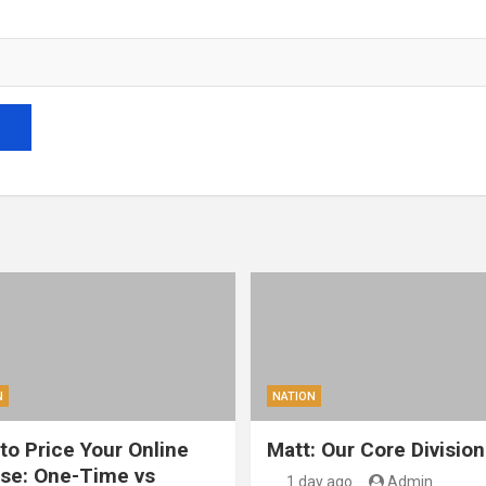
N
NATION
to Price Your Online
Matt: Our Core Division
se: One-Time vs
1 day ago
Admin