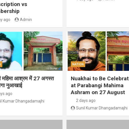
cription vs
bership
ay ago
Admin
N
NATION
गी महिमा आश्रम में 27 अगस्त
Nuakhai to Be Celebra
ेगा नुआखाई
at Parabangi Mahima
Ashram on 27 August
ays ago
2 days ago
il Kumar Dhangadamajhi
Sunil Kumar Dhangadamajhi