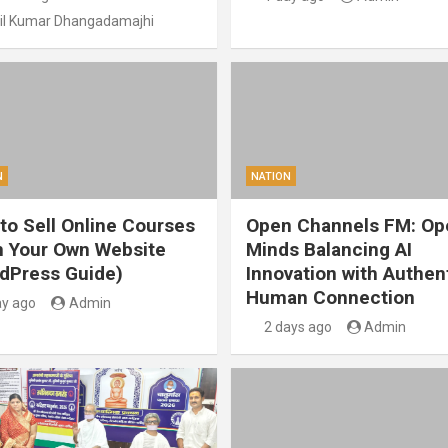
il Kumar Dhangadamajhi
N
NATION
to Sell Online Courses
Open Channels FM: Op
 Your Own Website
Minds Balancing AI
dPress Guide)
Innovation with Authen
Human Connection
ay ago
Admin
2 days ago
Admin