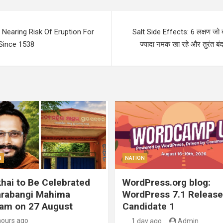
y Nearing Risk Of Eruption For
Salt Side Effects: 6 लक्षण जो बत
 Since 1538
ज्यादा नमक खा रहे और तुरंत बं
N
NATION
hai to Be Celebrated
WordPress.org blog:
arabangi Mahima
WordPress 7.1 Release
am on 27 August
Candidate 1
hours ago
1 day ago
Admin