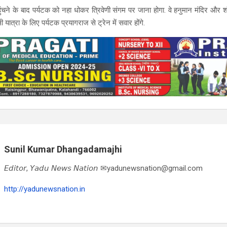
ुंचने के बाद पर्यटक को नहा धोकर त्रिवेणी संगम पर जाना होगा. वे हनुमान मंदिर और
 यात्रा के लिए पर्यटक प्रयागराज से ट्रेन में सवार होंगे.
Sunil Kumar Dhangadamajhi
𝘌𝘥𝘪𝘵𝘰𝘳, 𝘠𝘢𝘥𝘶 𝘕𝘦𝘸𝘴 𝘕𝘢𝘵𝘪𝘰𝘯 ✉yadunewsnation@gmail.com
http://yadunewsnation.in