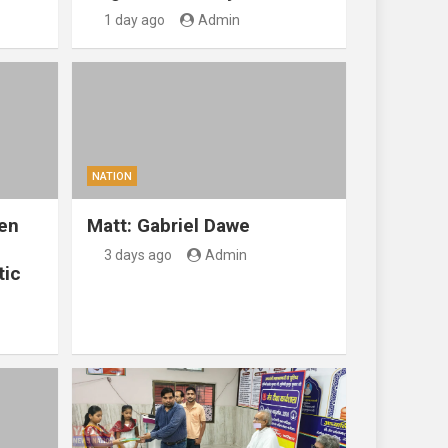
1 day ago
Admin
NATION
en
Matt: Gabriel Dawe
3 days ago
Admin
tic