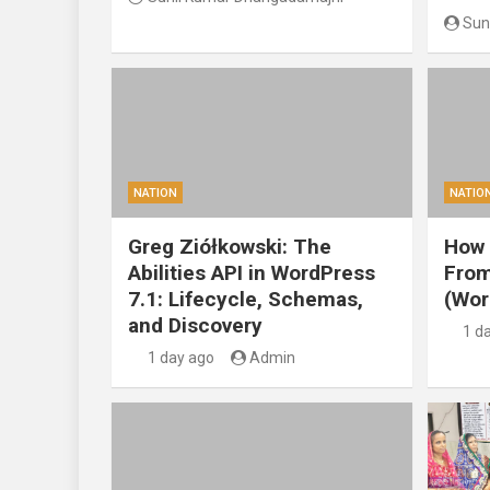
Sun
NATION
NATIO
Greg Ziółkowski: The
How 
Abilities API in WordPress
From
7.1: Lifecycle, Schemas,
(Wor
and Discovery
1 d
1 day ago
Admin