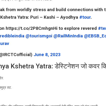
ak from worldly stress and build connections with t
Kshetra Yatra: Puri – Kashi – Ayodhya
#tour
.
on https://t.co/2P8CmhgnHi to explore revered
#te
redibleindia
@tourismgoi
@RailMinIndia
@EBSB_E
urav
@IRCTCofficial)
June 8, 2023
a Kshetra Yatra: डेस्टिनेशन जो कवर किए
िर.
समुद्र तट.