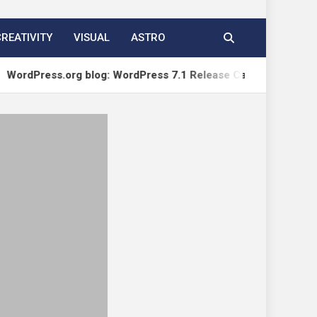
CREATIVITY
VISUAL
ASTRO
org blog: WordPress 7.1 Release Candidate 1
WP