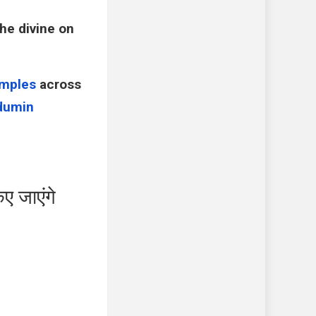
he divine on
mples
across
dumin
 जाएंगे