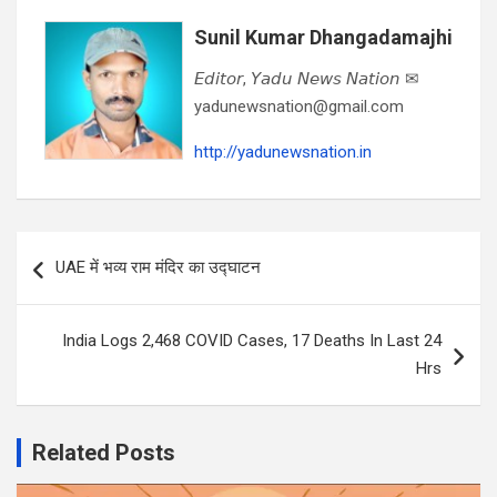
Sunil Kumar Dhangadamajhi
𝘌𝘥𝘪𝘵𝘰𝘳, 𝘠𝘢𝘥𝘶 𝘕𝘦𝘸𝘴 𝘕𝘢𝘵𝘪𝘰𝘯 ✉
yadunewsnation@gmail.com
http://yadunewsnation.in
Post
UAE में भव्‍य राम मंदिर का उद्घाटन
navigation
India Logs 2,468 COVID Cases, 17 Deaths In Last 24
Hrs
Related Posts