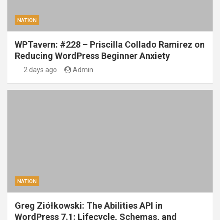
NATION
WPTavern: #228 – Priscilla Collado Ramirez on
Reducing WordPress Beginner Anxiety
2 days ago
Admin
NATION
Greg Ziółkowski: The Abilities API in
WordPress 7.1: Lifecycle, Schemas, and