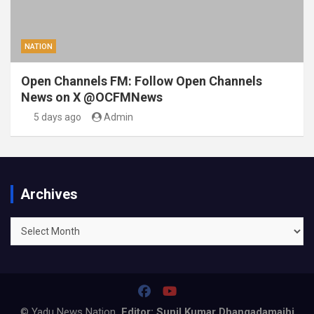
NATION
Open Channels FM: Follow Open Channels
News on X @OCFMNews
5 days ago
Admin
Archives
Archives
© Yadu News Nation
Editor: Sunil Kumar Dhangadamajhi