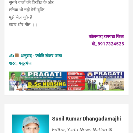
सुनने वालों की विरक्ति के ओर
तनिक भी नहीं मेरी दृष्टि
मुझे मिल चुके हैं
ख्वाब और गीत ।।
कोलनारा,रायगडा जिला
मो_8917324525
✍
अनुवाद : ज्योति शंकर पण्डा
शरत, मयूरभंज
Sunil Kumar Dhangadamajhi
𝘌𝘥𝘪𝘵𝘰𝘳, 𝘠𝘢𝘥𝘶 𝘕𝘦𝘸𝘴 𝘕𝘢𝘵𝘪𝘰𝘯 ✉