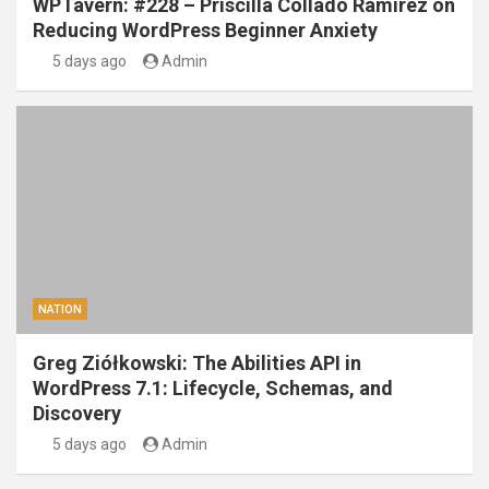
WPTavern: #228 – Priscilla Collado Ramirez on
Reducing WordPress Beginner Anxiety
5 days ago
Admin
NATION
Greg Ziółkowski: The Abilities API in
WordPress 7.1: Lifecycle, Schemas, and
Discovery
5 days ago
Admin