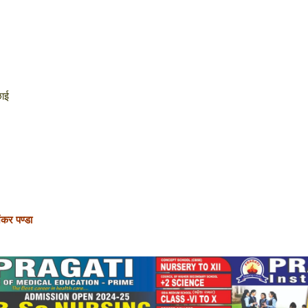
छाई
ंकर पण्डा