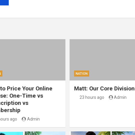
N
NATION
to Price Your Online
Matt: Our Core Division
se: One-Time vs
23 hours ago
Admin
cription vs
bership
hours ago
Admin