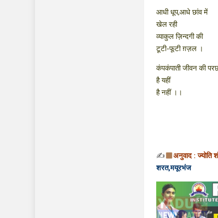
आधी धूप,आधे छांव में
खेल रही
व्याकुल ज़िन्दगी की
टूटी-फूटी ग़ज़ल ।
कंपकंपाती जीवन की‌ पर
है यहीं
है नहीं ।‌।
✍
अनुवाद : ज्योति श
शरत,मयूरभंज