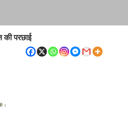
न की परछाई
खी ।