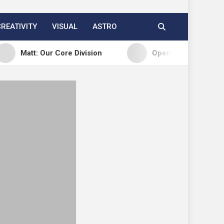
CREATIVITY
VISUAL
ASTRO
 Our Core Division
Open Channels FM: Creative In