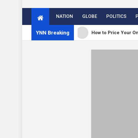
NATION
GLOBE
POLITICS
YNN Breaking
ss 7.0.3 release
How to Price Your Online Cours