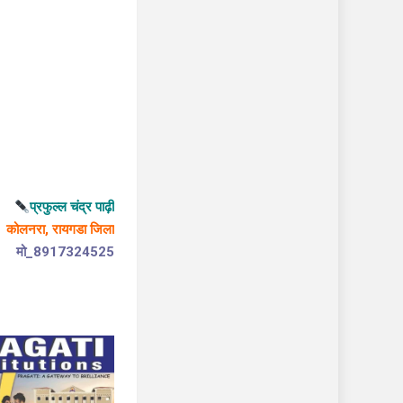
प्रफुल्ल चंद्र पाढ़ी
कोलनरा, रायगडा जिला
मो_8917324525