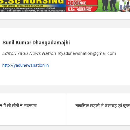
Sunil Kumar Dhangadamajhi
𝘌𝘥𝘪𝘵𝘰𝘳, 𝘠𝘢𝘥𝘶 𝘕𝘦𝘸𝘴 𝘕𝘢𝘵𝘪𝘰𝘯 ✉yadunewsnation@gmail.com
http://yadunewsnation.in
 में ली लोगों ने सदस्यता
नाबालिक लड़की से छेड़छाड़ एवं दुष्क