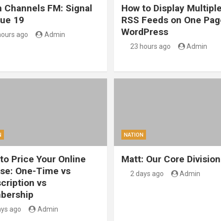
 Channels FM: Signal
How to Display Multipl
sue 19
RSS Feeds on One Pag
WordPress
hours ago
Admin
23 hours ago
Admin
N
NATION
to Price Your Online
Matt: Our Core Division
se: One-Time vs
2 days ago
Admin
cription vs
bership
ays ago
Admin