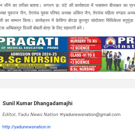
 जीने का तरीका बताया। लगभग छः घंटे की कार्यशाला में भक्तामर बीजाक्षर का प्
क्ष युवराज जैन, तेरापंथ युवक परिषद अध्यक्ष अंकित जैन, तेरापंथ महिला मण्डल अध्यक्ष 
ी का सम्मान किया। कार्यक्रम में केसिंगा बोरडा कुरसुर चांदोतारा सिंधिकेला बगुमुंड
म्बिकापुर दिल्ली बोबली क्षेत्र के लिए सहभागी बने।
Sunil Kumar Dhangadamajhi
𝘌𝘥𝘪𝘵𝘰𝘳, 𝘠𝘢𝘥𝘶 𝘕𝘦𝘸𝘴 𝘕𝘢𝘵𝘪𝘰𝘯 ✉yadunewsnation@gmail.com
http://yadunewsnation.in