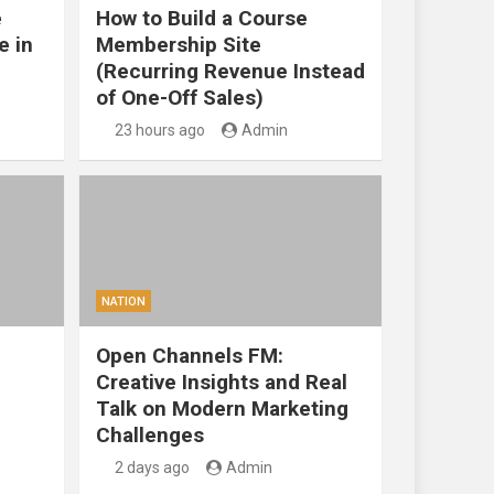
e
How to Build a Course
e in
Membership Site
(Recurring Revenue Instead
of One-Off Sales)
23 hours ago
Admin
NATION
Open Channels FM:
Creative Insights and Real
Talk on Modern Marketing
Challenges
2 days ago
Admin