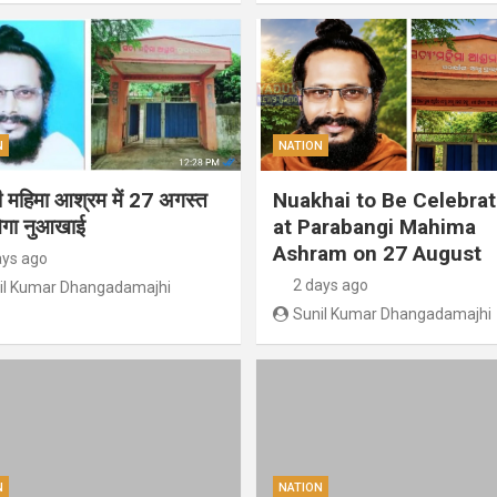
N
NATION
गी महिमा आश्रम में 27 अगस्त
Nuakhai to Be Celebra
ेगा नुआखाई
at Parabangi Mahima
Ashram on 27 August
ays ago
2 days ago
il Kumar Dhangadamajhi
Sunil Kumar Dhangadamajhi
N
NATION