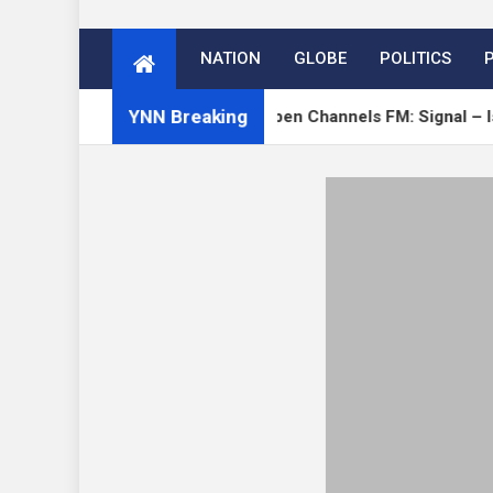
NATION
GLOBE
POLITICS
YNN Breaking
 on Verge
Open Channels FM: Signal – Issue 19