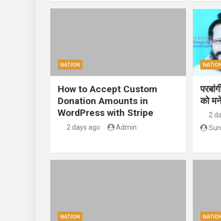
NATION
NATIO
How to Accept Custom
परबां
Donation Amounts in
को मन
WordPress with Stripe
2 d
2 days ago
Admin
Sun
NATION
NATIO