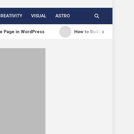
CREATIVITY
VISUAL
ASTRO
n WordPress
How to Build a Course Membership Sit