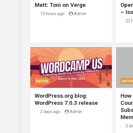
Matt: Toni on Verge
Open
– Is
13 hours ago
Admin
22 
NATION
NATIO
WordPress.org blog:
How 
WordPress 7.0.3 release
Cour
Subs
2 days ago
Admin
Mem
2 d