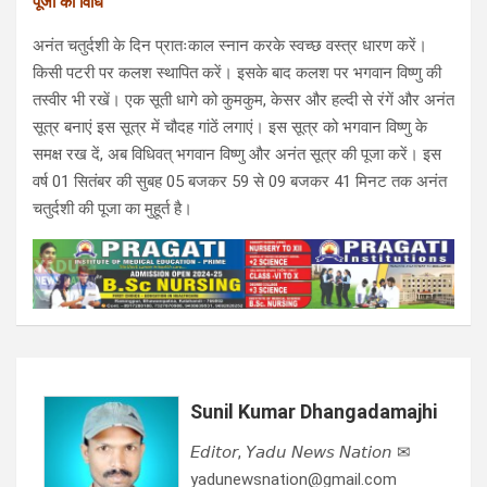
पूजा की विधि
अनंत चतुर्दशी के दिन प्रातःकाल स्नान करके स्वच्छ वस्त्र धारण करें।
किसी पटरी पर कलश स्थापित करें। इसके बाद कलश पर भगवान विष्णु की
तस्वीर भी रखें। एक सूती धागे को कुमकुम, केसर और हल्दी से रंगें और अनंत
सूत्र बनाएं इस सूत्र में चौदह गांठें लगाएं। इस सूत्र को भगवान विष्णु के
समक्ष रख दें, अब विधिवत् भगवान विष्णु और अनंत सूत्र की पूजा करें। इस
वर्ष 01 सितंबर की सुबह 05 बजकर 59 से 09 बजकर 41 मिनट तक अनंत
चतुर्दशी की पूजा का मुहूर्त है।
Sunil Kumar Dhangadamajhi
𝘌𝘥𝘪𝘵𝘰𝘳, 𝘠𝘢𝘥𝘶 𝘕𝘦𝘸𝘴 𝘕𝘢𝘵𝘪𝘰𝘯 ✉
yadunewsnation@gmail.com