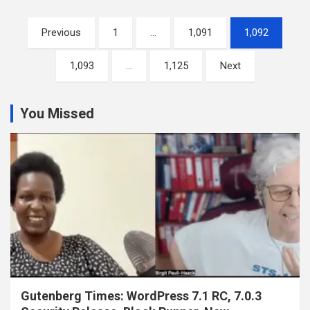
Posts
Previous
1
…
1,091
1,092
pagination
1,093
…
1,125
Next
You Missed
Gutenberg Times: WordPress 7.1 RC, 7.0.3